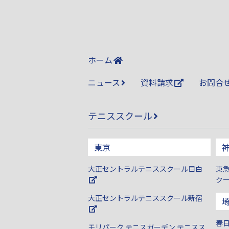
ホーム
ニュース
資料請求
お問合
テニススクール
東京
大正セントラルテニススクール目白
東
ク
大正セントラルテニススクール新宿
春
モリパーク テニスガーデン テニスス