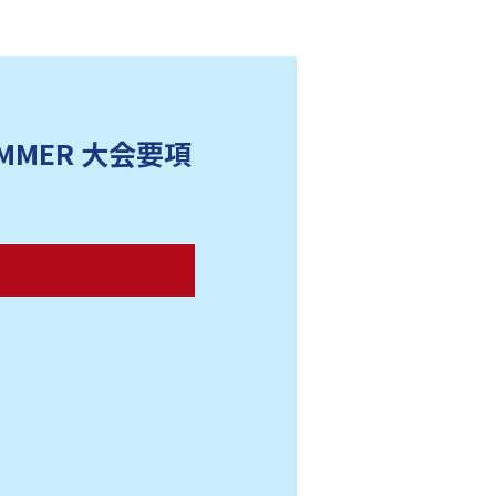
ル
住ノ江
田市）
MER 大会要項