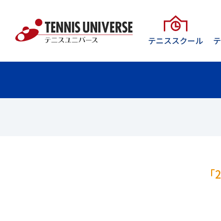
テニススクール
テ
テニススクール一覧
テニスクラブ一覧
ジュニア
レンタルコート
目的別メニュー
東京
東京
昭和の森ジュニアプレイヤーズ
レンタルコート一覧
テニスをはじめたい方へ
大正セントラルテニススクール目
大正セントラルテニスクラブ目白
あざみ野TG
普通じゃ物足りない方へ
ジュニアプレイヤー
フィットネス事業
大正セントラルテニススクール新
大正セントラルテニスクラブ新宿
ジュニア・キッズ・保護者の方へ
プレーヤー・コーチ
「
テニスのためのコンディショニン
モリパーク テニスガーデン テニ
モリパーク テニスクラブ
テニスの世界に関わりたい方へ
ユニバーサル テニスアカデミー
コンディショニングコラム
国立グリーンヒル
神奈川
ユニバーサルテ
八王子ファミリーテニスカレッジ
東急あざみ野
テニスガーデンテニ
イベント・トーナメント