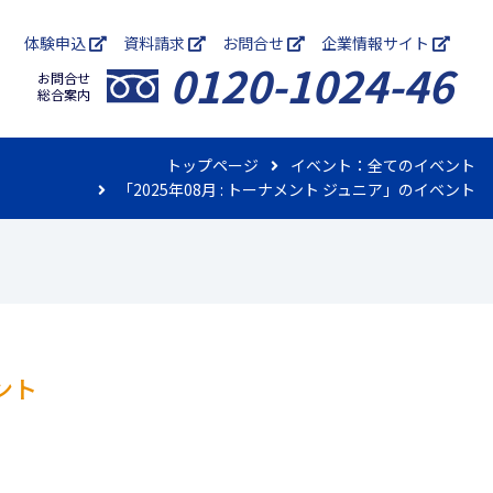
体験申込
資料請求
お問合せ
企業情報サイト
0120-1024-46
お問合せ
総合案内
イベント：全てのイベント
トップページ
「2025年08月 : トーナメント ジュニア」のイベント
ススクール
へ
ント
長野
インドアテニススクール
ル
都島