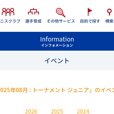
ニスクラブ
選手育成
その他サービス
目的で探す
検索
Information
インフォメーション
キーワード検索
イベント
神奈川
テニスを再開したい方へ
白
ズコース
東急あざみ野
ジュニアの皆さんへ
テニスガーデンテニ
宿
大阪
テニスで健康になりたい方
2025年08月 : トーナメント ジュニア」のイベ
グ
ススクール
ユニバーサルテニススクール
テニスを知りたい方へ
河内
ニススクール
ザバススポーツクラブデルタ高槻
2026
2025
2024
スクラブ
セントラルスポーツテニススクー