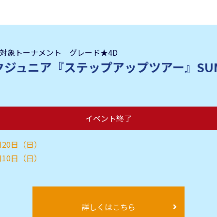
セントラルスポーツテニススクー
クール
コーチ派遣テニススクール
対象トーナメント グレード★4D
鶴間公園テニス教室（東京都町
ークジュニア『ステップアップツアー』SUM
イベント終了
月20日（日）
月10日（日）
詳しくはこちら