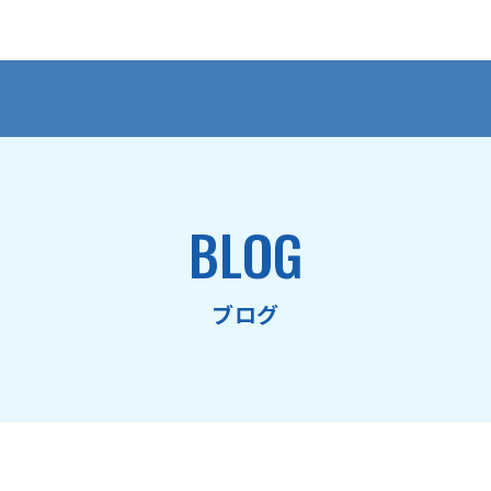
BLOG
ブログ