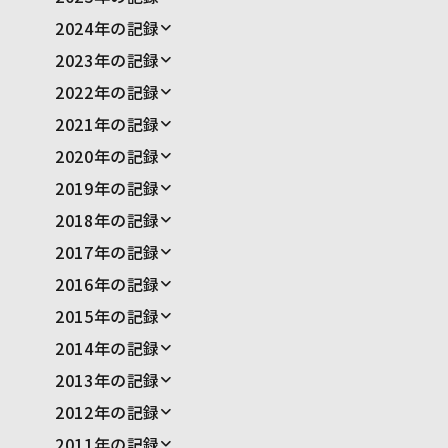
12月
11月
10月
09月
08月
07月
06月
05月
2024年の記録
12月
11月
10月
09月
08月
07月
06月
04月
2023年の記録
12月
11月
10月
09月
08月
07月
06月
05月
2022年の記録
12月
11月
10月
09月
08月
07月
06月
05月
2021年の記録
12月
11月
10月
09月
08月
07月
06月
05月
2020年の記録
12月
11月
10月
09月
08月
07月
06月
05月
2019年の記録
12月
11月
10月
09月
08月
07月
06月
05月
2018年の記録
12月
11月
10月
09月
08月
07月
06月
05月
2017年の記録
11月
10月
09月
08月
07月
06月
05月
04月
2016年の記録
12月
11月
10月
09月
08月
07月
06月
05月
2015年の記録
12月
11月
10月
09月
08月
07月
06月
05月
2014年の記録
12月
11月
10月
09月
08月
07月
06月
05月
2013年の記録
12月
11月
10月
09月
08月
07月
06月
05月
2012年の記録
12月
11月
10月
09月
08月
07月
06月
05月
2011年の記録