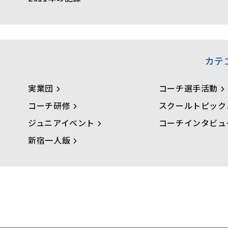
12月
カテ
実業団
コーチ選手活動
コーチ研修
スクールトピック
ジュニアイベント
コーチインタビュ
新宿一人飯