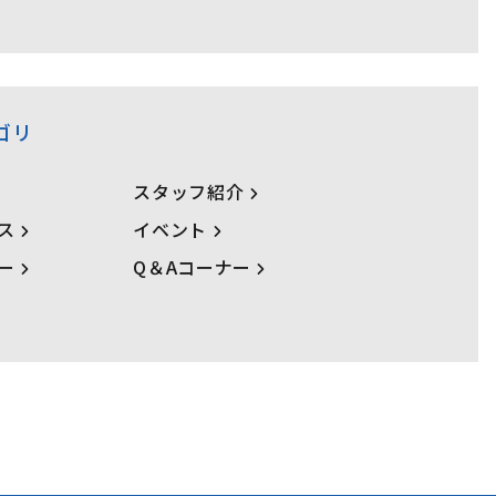
ゴリ
スタッフ紹介
ス
イベント
ー
Q＆Aコーナー