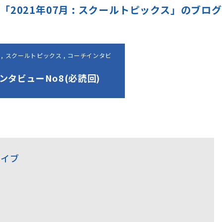
「2021年07月 : スクールトピックス」のブログ
, スクールトピックス , コーチインタビ
ンタビューNo8(必読回)
カイブ