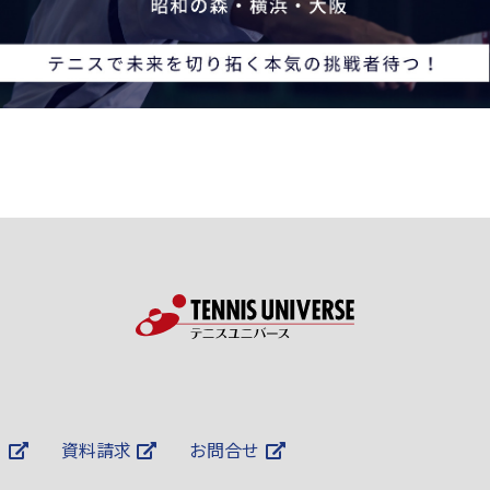
ト
資料請求
お問合せ