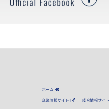
ホーム
企業情報サイト
総合情報サイ