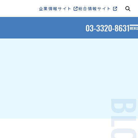
企業情報サイト
総合情報サイト
03-3320-8631
MENU