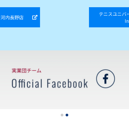
テニスユニバ
ク河内長野店
I