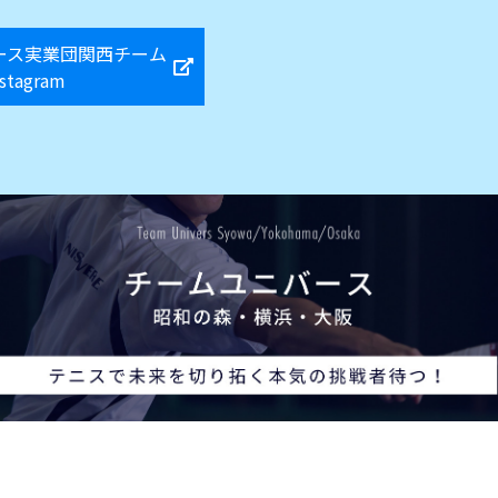
ース実業団関西チーム
nstagram