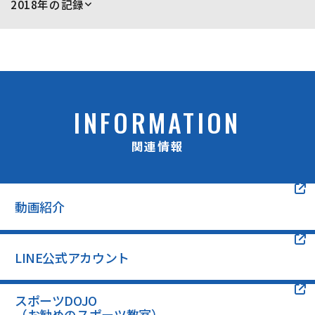
12月
10月
08月
07月
2018年の記録
10月
INFORMATION
関連情報
動画紹介
LINE公式アカウント
スポーツDOJO
（お勧めのスポーツ教室）