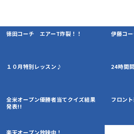
徳田コーチ エアーT炸裂！！
伊藤コー
2014.10.31
2014.10.26
１０月特別レッスン♪
24時間
2014.10.14
2014.10.14
全米オープン優勝者当てクイズ結果
フロント
2014.10.07
2014.10.07
発表!!
楽天オープン放映中！