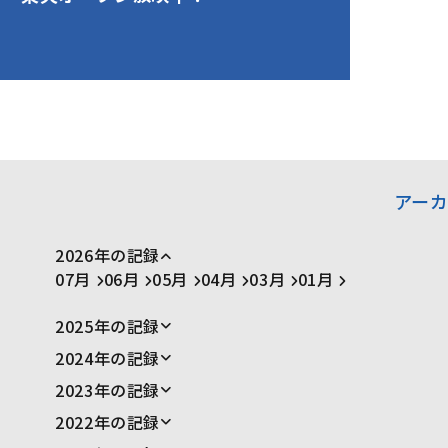
2014.10.02
アー
2026年の記録
07月
06月
05月
04月
03月
01月
2025年の記録
12月
11月
10月
09月
08月
07月
06月
05月
2024年の記録
12月
11月
10月
09月
08月
07月
06月
04月
2023年の記録
12月
11月
10月
09月
08月
07月
06月
05月
2022年の記録
12月
11月
10月
09月
08月
07月
06月
05月