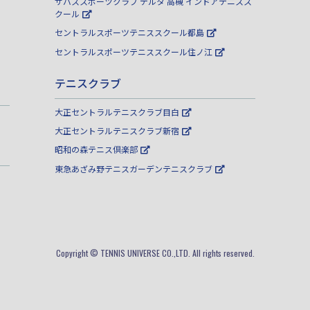
ザバススポーツクラブ デルタ 高槻 インドアテニスス
クール
セントラルスポーツテニススクール都島
セントラルスポーツテニススクール住ノ江
テニスクラブ
大正セントラルテニスクラブ目白
大正セントラルテニスクラブ新宿
昭和の森テニス倶楽部
東急あざみ野テニスガーデンテニスクラブ
Copyright © TENNIS UNIVERSE CO.,LTD. All rights reserved.