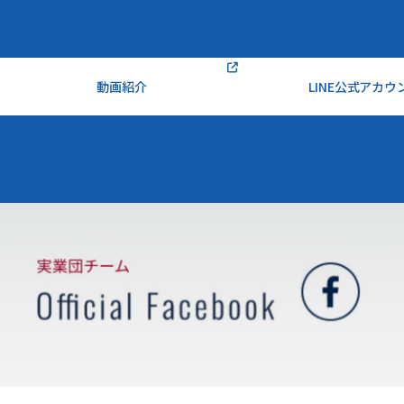
動画紹介
LINE公式アカウ