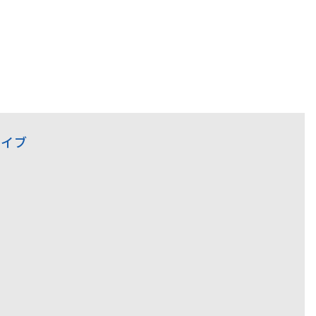
カイブ
04月
03月
02月
01月
03月
02月
01月
04月
03月
02月
01月
04月
03月
02月
01月