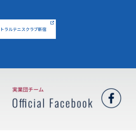
ントラルテニスクラブ新宿